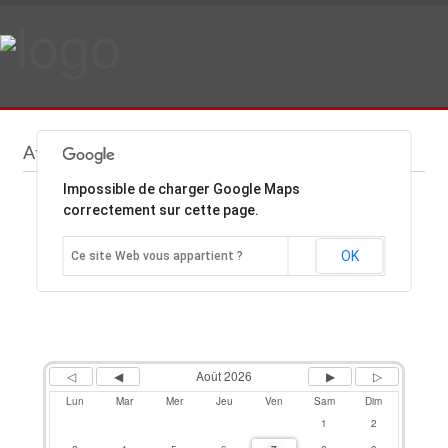
Previous
Previous
Next
Next
Year
Month
Month
Year
Affiches
Impossible de charger Google Maps
correctement sur cette page.
OK
Ce site Web vous appartient ?
Août 2026
Lun
Mar
Mer
Jeu
Ven
Sam
Dim
1
2