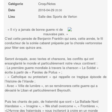
Catégorie
Croqu'Notes
Date
2016-04-29
20:30
Lieu
Salle des Sports de Verton
« Il n’y a jamais de bonne guerre ni de
mauvaise paix. »
C’est cette pensée de Benjamin Franklin qui sera, cette année, le fil
conducteur de la soirée cabaret préparée par la chorale vertonnoise
pour fêter ses quinze ans.
Seront évoqués, avec textes et chansons, les conflits qui ont
ensanglanté le monde et particulièrement notre vieux continent :
- La première guerre mondiale à travers la chanson « Le Soldat »
écrite à partir de « Paroles de Poilus » ;
- « Catholique ou protestant » qui rappelle ce tragique épisode de
l’histoire de l’Irlande ;
- Avec « Ville de lumière », on se remémorera cette guerre qui a
dévasté le Liban et particulièrement Beyrouth.
Puis les chants de paix, de fraternité que sont « La Ballade Nord
Irlandaise », « Imagine », « We shall overcome », « Frontières »,
«L’Hymne des fraternisés » nous inciteront à croire en un monde