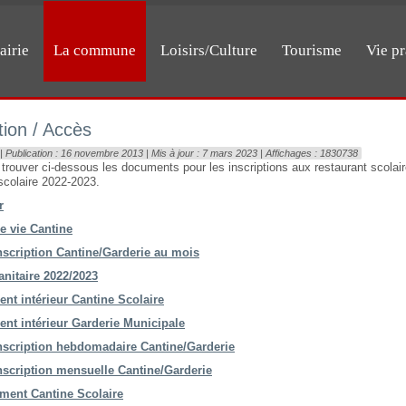
airie
La commune
Loisirs/Culture
Tourisme
Vie pr
tion / Accès
| Publication : 16 novembre 2013 | Mis à jour : 7 mars 2023 | Affichages : 1830738
 trouver ci-dessous les documents pour les inscriptions aux restaurant scolair
scolaire 2022-2023.
r
e vie Cantine
nscription Cantine/Garderie au mois
anitaire 2022/2023
nt intérieur Cantine Scolaire
nt intérieur Garderie Municipale
nscription hebdomadaire Cantine/Garderie
nscription mensuelle Cantine/Garderie
ment Cantine Scolaire