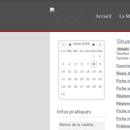
Accueil
La M
Previous
Previous
Next
Next
Year
Month
Month
Year
Situa
Août 2026
Détails:
Lun
Mar
Mer
Jeu
Ven
Sam
Dim
Veuillez
1
2
l'année 
3
4
5
6
7
8
9
Courrie
10
11
12
13
14
15
16
Règle d
17
18
19
20
21
22
23
Fiche i
24
25
26
27
28
29
30
Fiche s
31
Règleme
Règleme
Infos pratiques
Fiche i
Fiche i
Menus de la cantine
Prélève