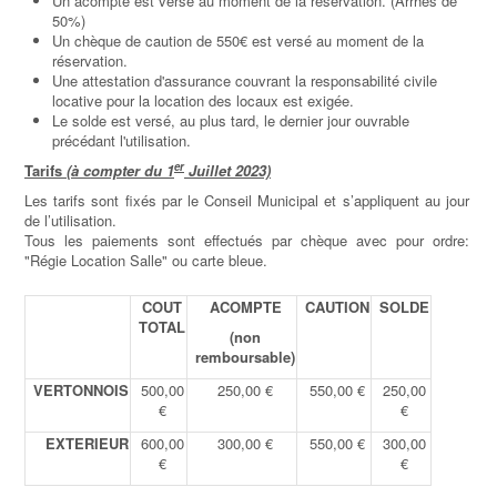
Un acompte est versé au moment de la réservation. (Arrhes de
50%)
Un chèque de caution de 550€ est versé au moment de la
réservation.
Une attestation d'assurance couvrant la responsabilité civile
locative pour la location des locaux est exigée.
Le solde est versé, au plus tard, le dernier jour ouvrable
précédant l'utilisation.
er
Tarifs
(à compter du 1
Juillet 2023)
Les tarifs sont fixés par le Conseil Municipal et s’appliquent au jour
de l’utilisation.
Tous les paiements sont effectués par chèque avec pour ordre:
"Régie Location Salle" ou carte bleue.
COUT
ACOMPTE
CAUTION
SOLDE
TOTAL
(non
remboursable)
VERTONNOIS
500,00
250,00 €
550,00 €
250,00
€
€
EXTERIEUR
600,00
300,00 €
550,00 €
300,00
€
€