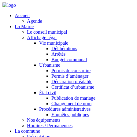
Year
Month
Month
Year
Accueil
Agenda
La Mairie
Le conseil municipal
Affichage légal
Vie municipale
Délibérations
Arrêtés
Budget communal
Urbanisme
Permis de construire
Permis d’aménager
Déclaration préalable
Certificat d’urbanisme
État civil
Publication de mariage
Changement de nom
Procédures administratives
Enquêtes publiques
Nos équipements
Horaires / Permanences
La commune
Présentation