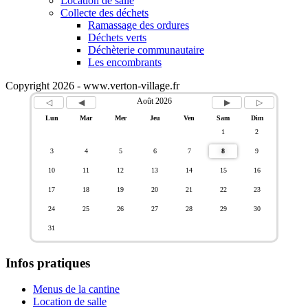
Location de salle
Collecte des déchets
Ramassage des ordures
Déchets verts
Déchèterie communautaire
Les encombrants
Copyright 2026 - www.verton-village.fr
Août 2026
Lun
Mar
Mer
Jeu
Ven
Sam
Dim
1
2
3
4
5
6
7
8
9
10
11
12
13
14
15
16
17
18
19
20
21
22
23
24
25
26
27
28
29
30
31
Infos pratiques
Menus de la cantine
Location de salle