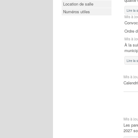
qualité
Location de salle
Lire la
Numéros utiles
Mis à jo
Convoc
Ordre d
Mis à jo
À la su
municip
Lire la
Mis à jo
Calendr
Mis à jo
Les pare
2027 son