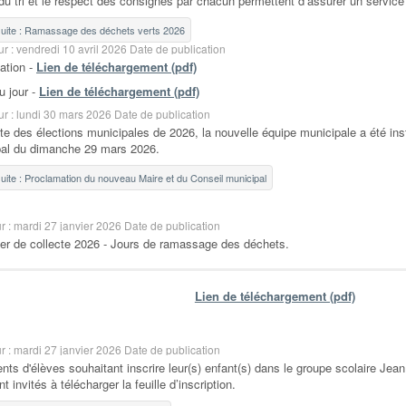
 du tri et le respect des consignes par chacun permettent d’assurer un service 
 suite : Ramassage des déchets verts 2026
ur : vendredi 10 avril 2026
Date de publication
ation -
Lien de téléchargement (pdf)
u jour -
Lien de téléchargement (pdf)
ur : lundi 30 mars 2026
Date de publication
ite des élections municipales de 2026, la nouvelle équipe municipale a été ins
al du dimanche 29 mars 2026.
 suite : Proclamation du nouveau Maire et du Conseil municipal
ur : mardi 27 janvier 2026
Date de publication
ier de collecte 2026 - Jours de ramassage des déchets.
Lien de téléchargement (pdf)
ur : mardi 27 janvier 2026
Date de publication
nts d'élèves souhaitant inscrire leur(s) enfant(s) dans le groupe scolaire Jea
t invités à télécharger la feuille d’inscription.