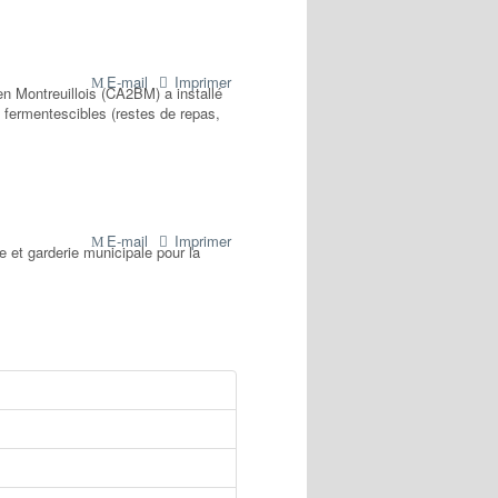
E-mail
Imprimer
en Montreuillois (CA2BM) a installé
fermentescibles (restes de repas,
E-mail
Imprimer
e et garderie municipale pour la