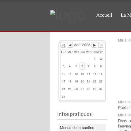
Accueil
La M
Previous
Previous
Next
Next
Year
Month
Month
Year
Mis à jo
Août 2026
Lun
Mar
Mer
Jeu
Ven
Sam
Dim
1
2
3
4
5
6
7
8
9
10
11
12
13
14
15
16
17
18
19
20
21
22
23
24
25
26
27
28
29
30
31
Mis à jo
Publici
Infos pratiques
Mis à jo
Dans u
l’envi
Menus de la cantine