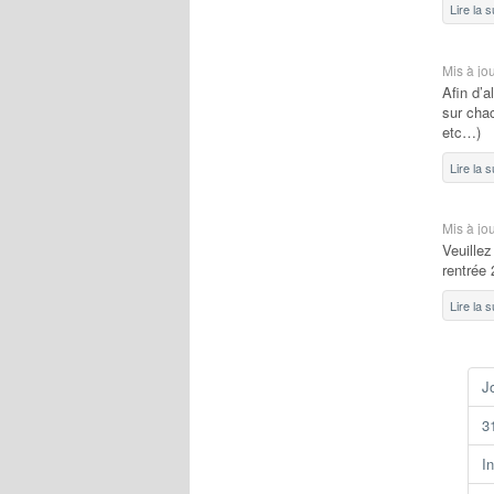
Lire la 
Mis à jo
Afin d’a
sur cha
etc…)
Lire la 
Mis à jo
Veuillez
rentrée
Lire la 
J
3
I