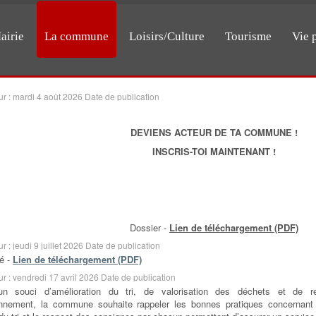
airie
La commune
Loisirs/Culture
Tourisme
Vie 
ur : mardi 4 août 2026
Date de publication
DEVIENS ACTEUR DE TA COMMUNE !
INSCRIS-TOI MAINTENANT !
Dossier -
Lien de téléchargement (PDF)
ur : jeudi 9 juillet 2026
Date de publication
té -
Lien de téléchargement (PDF)
ur : vendredi 17 avril 2026
Date de publication
n souci d’amélioration du tri, de valorisation des déchets et de r
ronnement, la commune souhaite rappeler les bonnes pratiques concernant