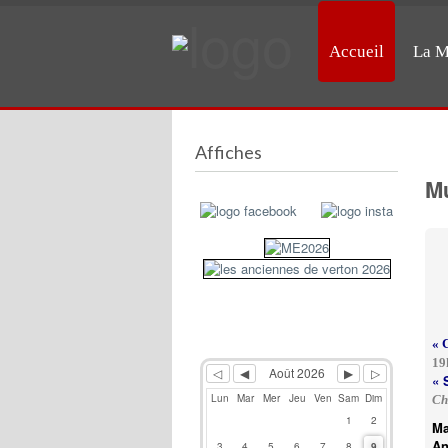
Accueil
La M
Previous
Previous
Next
Next
Year
Month
Month
Year
Affiches
Mu
« 
1
Août 2026
« 
Lun
Mar
Mer
Jeu
Ven
Sam
Dim
Ch
1
2
Ma
An
3
4
5
6
7
8
9