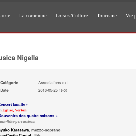
airie
La commune
Loisirs/Culture
Tourisme
Vie 
sica Nigella
Catégorie
Associations-ext
Date
2016-05-25
19:00
Concert famille »
9h
Eglise, Verton
Souvenirs des quatre saisons »
ant-flûte-percussions
yuko Karasawa
, mezzo-soprano
ne-Cécile Cuniot
, flûte