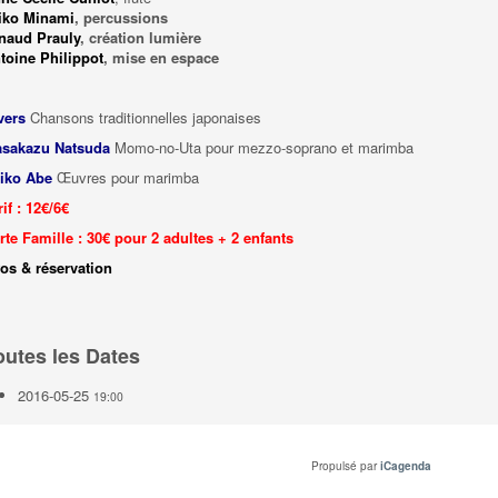
iko Minami
, percussions
naud Prauly
, création lumière
toine Philippot
, mise en espace
vers
Chansons traditionnelles japonaises
sakazu Natsuda
Momo-no-Uta pour mezzo-soprano et marimba
iko Abe
Œuvres pour marimba
rif : 12
€
/6
€
rte Famille : 30
€
pour 2 adultes + 2 enfants
fos & réservation
outes les Dates
2016-05-25
19:00
Propulsé par
iCagenda